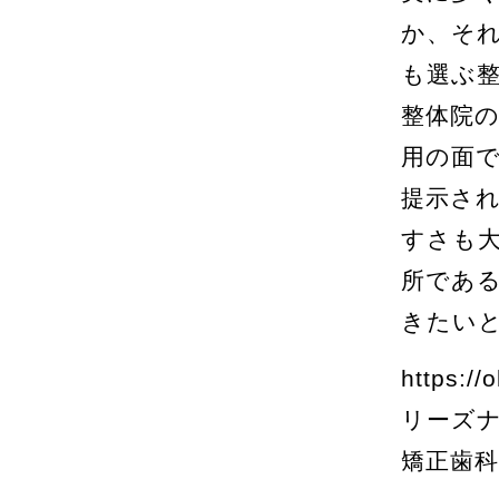
か、そ
も選ぶ
整体院
用の面
提示さ
すさも
所であ
きたい
https://
リーズ
矯正歯