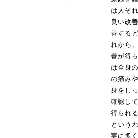
は人そ
良い改
善する
れから
善が得
は全身
の痛み
身をし
確認し
得られ
という
実に多