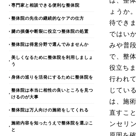
は、整
専門家と相談できる便利な整体院
ょうか
整体院の先生の継続的なケアの仕方
待でき
腱の損傷や断裂に役立つ整体院の処置
ではい
整体院は得意分野で選んでみませんか
みや普
で、整
美しくなるために整体院を利用しましょ
う
役立ち
身体の巡りを活発にするために整体院を
行われ
じてい
整体院は本当に相性の良いところを見つ
けるのが大事
は、施
整体院は万人向けの施術をしてくれる
直すこ
施術内容を知ったうえで整体院を選ぶこ
ンセリ
と
原因を